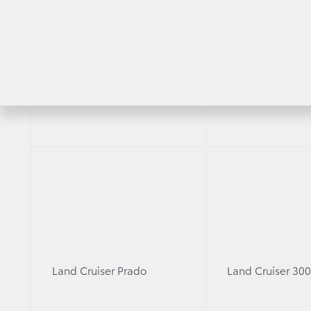
RAV4
Highlander
Corolla
Camr
Land Cruiser Prado
Land Cruiser 30
Highlander
Fortu