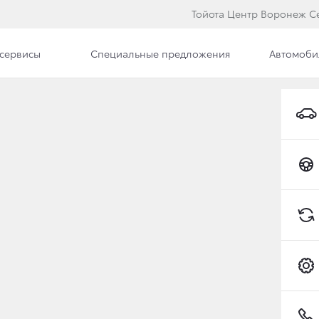
Тойота Центр Воронеж С
сервисы
Специальные предложения
Автомоби
Отправить заявку на
Трейд-ин
Узнайте предварительную стоимость вашего
автомобиля
Toyota C-HR
YOTA