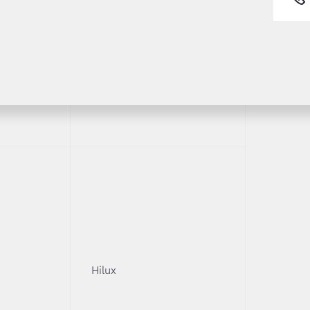
Fortuner
y
Toyota C-HR
0
Hilux
ner
Land Cruiser Prado