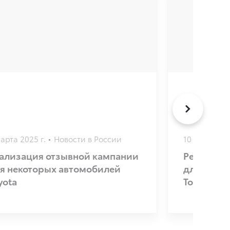
арта 2025 г.
Новости в России
10 января 20
ализация отзывной кампании
Реализац
я некоторых автомобилей
для неко
yota
Toyota Hi