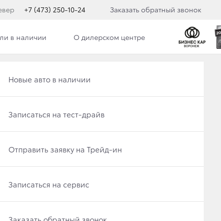
евер
+7 (473) 250-10-24
Заказать обратный звонок
ли в наличии
О дилерском центре
Получить консультацию по кредиту
Рассчитать кредит
Новые авто в наличии
Отправить заявку на Трейд-ин
Записаться на сервис
Записаться на тест-драйв
Записаться на сервис
Не пропустите плановое обслуживание
Записаться на сервис
Отправить заявку на Трейд-ин
Отправить заявку на Трейд-ин
Заказать обратный звонок
Заказать обратный звонок
Записаться на сервис
Заказать обратный звонок