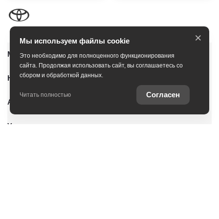
×
Мы используем файлы cookie
Модельный ряд
Это необходимо для полноценного функционирования
сайта. Продолжая использовать сайт, вы соглашаетесь со
сбором и обработкой данных.
Новые автомобили
Согласен
Читать полностью
Автомобили с пробегом
Условия покупки
Владельцам
О дилерском центре
Специальные предложения