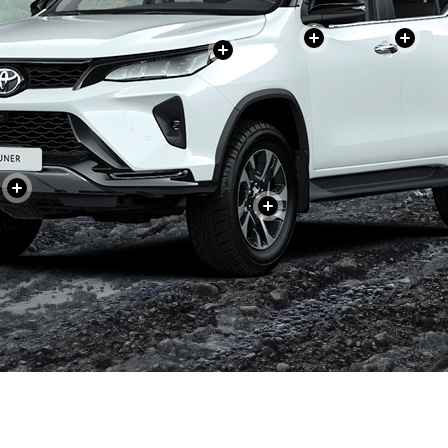
+
+
+
+
+
+
+
+