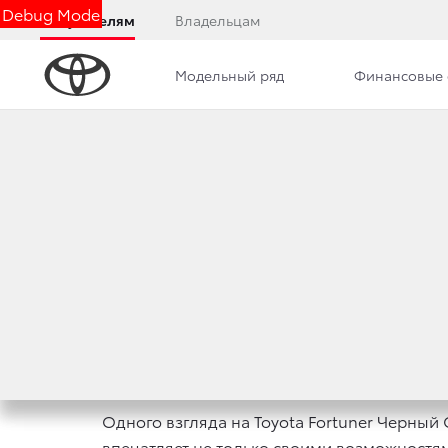
Debug Mode
Покупателям
Владельцам
Модельный ряд
Финансовые 
Обзор
Комплектации
Фото
Описани
СПЕЦИАЛ
Одного взгляда на Toyota Fortuner Черный
впечатляет не только своими возможностя