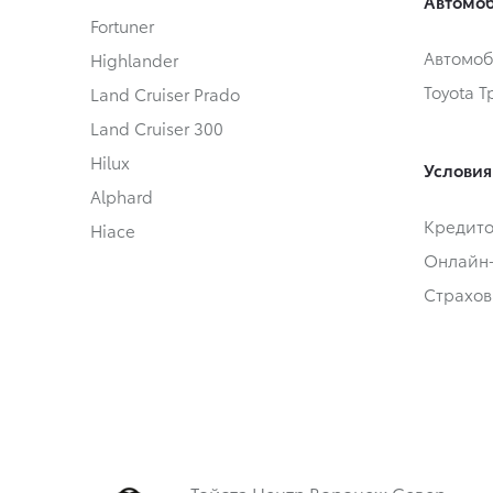
Автомоб
Fortuner
Автомоб
Highlander
Toyota 
Land Cruiser Prado
Land Cruiser 300
Hilux
Условия
Alphard
Кредит
Hiace
Онлайн
Страхов
Тойота Центр Воронеж Север